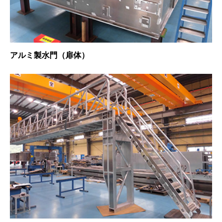
アルミ製水門（扉体）